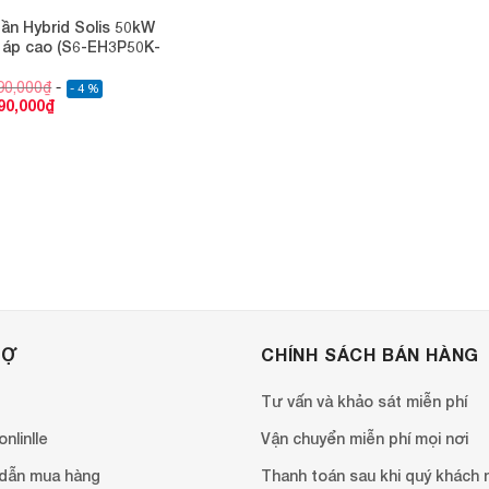
tần Hybrid Solis 50kW
 áp cao (S6-EH3P50K-
90,000
₫
- 4 %
90,000
₫
RỢ
CHÍNH SÁCH BÁN HÀNG
Tư vấn và khảo sát miễn phí
nlinlle
Vận chuyển miễn phí mọi nơi
dẫn mua hàng
Thanh toán sau khi quý khách 