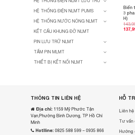
HỆ THỐNG ĐIỆN NLMT LƯU TRỮ
Biến 
HỆ THỐNG ĐIỆN NLMT PUMS
3 pha
H)
HỆ THỐNG NƯỚC NÓNG NLMT
143,9
137,9
KẾT CẤU KHUNG ĐỠ NLMT
PIN LƯU TRỮ NLMT
TẤM PIN MLMT
THIẾT BỊ KẾT NỐI NLMT
THÔNG TIN LIÊN HỆ
HỖ T
Địa chỉ:
1159 Mỹ Phước Tận
Liên hệ
Vạn,Phường Bình Dương, TP Hồ Chí
Tư vấn o
Minh
Hotlline:
0825 588 599 – 0935 866
Hướng 