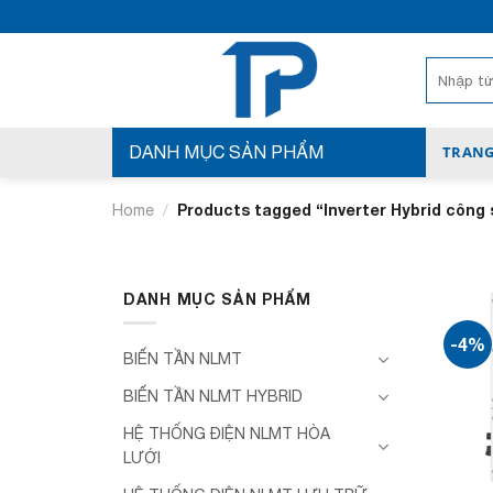
Bỏ
qua
nội
Search
for:
dung
DANH MỤC SẢN PHẨM
TRANG
/
Products tagged “Inverter Hybrid công 
Home
DANH MỤC SẢN PHẨM
-4%
BIẾN TẦN NLMT
BIẾN TẦN NLMT HYBRID
HỆ THỐNG ĐIỆN NLMT HÒA
LƯỚI