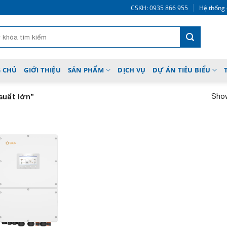
CSKH: 0935 866 955
Hệ thống 
 CHỦ
GIỚI THIỆU
SẢN PHẨM
DỊCH VỤ
DỰ ÁN TIÊU BIỂU
Show
suất lớn”
Add to
wishlist