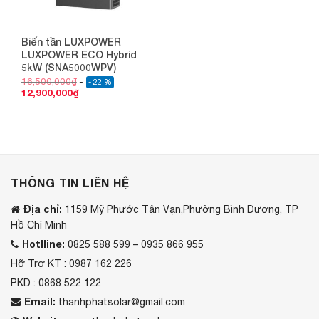
Biến tần LUXPOWER
LUXPOWER ECO Hybrid
5kW (SNA5000WPV)
16,500,000
₫
- 22 %
12,900,000
₫
THÔNG TIN LIÊN HỆ
Địa chỉ:
1159 Mỹ Phước Tận Vạn,Phường Bình Dương, TP
Hồ Chí Minh
Hotlline:
0825 588 599 – 0935 866 955
Hỡ Trợ KT : 0987 162 226
PKD : 0868 522 122
Email:
thanhphatsolar@gmail.com