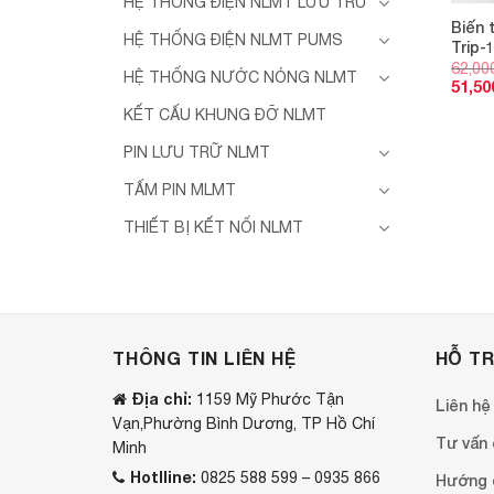
HỆ THỐNG ĐIỆN NLMT LƯU TRỮ
Biến 
HỆ THỐNG ĐIỆN NLMT PUMS
Trip-
62,00
HỆ THỐNG NƯỚC NÓNG NLMT
51,50
KẾT CẤU KHUNG ĐỠ NLMT
PIN LƯU TRỮ NLMT
TẤM PIN MLMT
THIẾT BỊ KẾT NỐI NLMT
THÔNG TIN LIÊN HỆ
HỖ T
Địa chỉ:
1159 Mỹ Phước Tận
Liên hệ
Vạn,Phường Bình Dương, TP Hồ Chí
Tư vấn o
Minh
Hotlline:
0825 588 599 – 0935 866
Hướng 