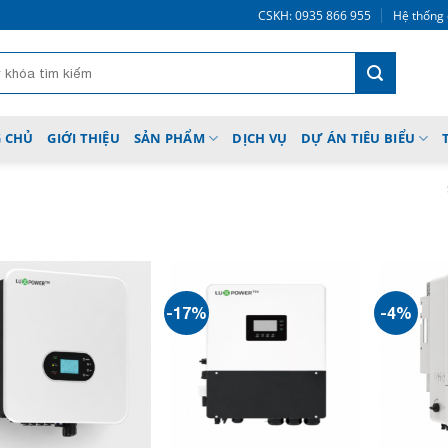
CSKH: 0935 866 955
Hệ thống 
 CHỦ
GIỚI THIỆU
SẢN PHẨM
DỊCH VỤ
DỰ ÁN TIÊU BIỂU
”
-17%
-4%
Add to
Add to
wishlist
wishlist