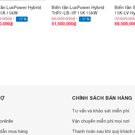
tần LuxPower Hybrid
Biến tần LuxPower Hybrid
Biến tần 
15K 15kW
TriP2-LB-3P 15K 15kW
15K-LV H
0,000
₫
62,000,000
₫
72,500,00
- 17 %
- 17 %
0,000
₫
51,500,000
₫
69,500,00
RỢ
CHÍNH SÁCH BÁN HÀNG
Tư vấn và khảo sát miễn phí
nlinlle
Vận chuyển miễn phí mọi nơi
dẫn mua hàng
Thanh toán sau khi quý khách 