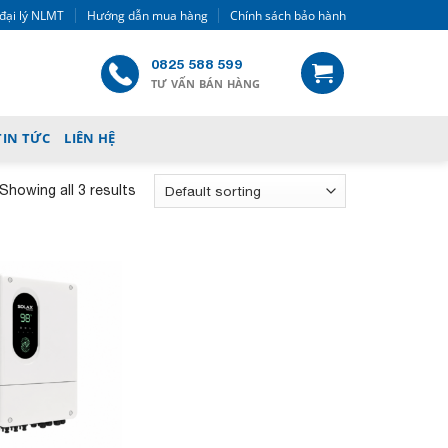
đại lý NLMT
Hướng dẫn mua hàng
Chính sách bảo hành
0825 588 599
TƯ VẤN BÁN HÀNG
TIN TỨC
LIÊN HỆ
Showing all 3 results
Add to
wishlist