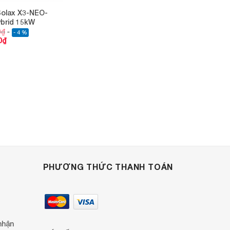
Solax X3-NEO-
ybrid 15kW
0
₫
- 4 %
0
₫
PHƯƠNG THỨC THANH TOÁN
nhận