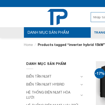
Bỏ
qua
nội
Search
for:
dung
DANH MỤC SẢN PHẨM
TRANG
/
Products tagged “inverter hybrid 15kW
Home
DANH MỤC SẢN PHẨM
-17%
BIẾN TẦN NLMT
BIẾN TẦN NLMT HYBRID
HỆ THỐNG ĐIỆN NLMT HÒA
LƯỚI