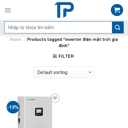
Bỏ
qua
nội
dung
Search
for:
/
Products tagged “inverter điện mặt trời gia
Home
đình”
FILTER
-13%
Add to
wishlist