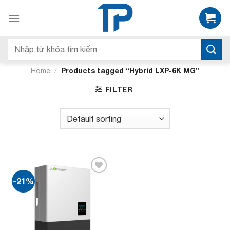
Bỏ
qua
nội
dung
Search
for:
/
Products tagged “Hybrid LXP-6K MG”
Home
FILTER
-21%
Add to
wishlist