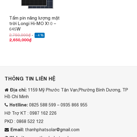
Tấm pin năng lượng mặt
trời Longi Hi-MO X10 –
645W
2,750,000
₫
- 4 %
2,650,000
₫
THÔNG TIN LIÊN HỆ
Địa chỉ:
1159 Mỹ Phước Tận Vạn,Phường Bình Dương, TP
Hồ Chí Minh
Hotlline:
0825 588 599 – 0935 866 955
Hỡ Trợ KT : 0987 162 226
PKD : 0868 522 122
Email:
thanhphatsolar@gmail.com