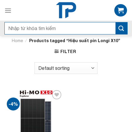
Bỏ
qua
nội
dung
Search
for:
/
Products tagged “Hiệu suất pin Longi X10”
Home
FILTER
-4%
Add to
wishlist