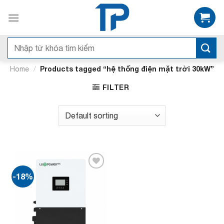
Bỏ
qua
nội
dung
Search
for:
/
Products tagged “hệ thống điện mặt trời 30kW”
Home
FILTER
-18%
Add to
wishlist