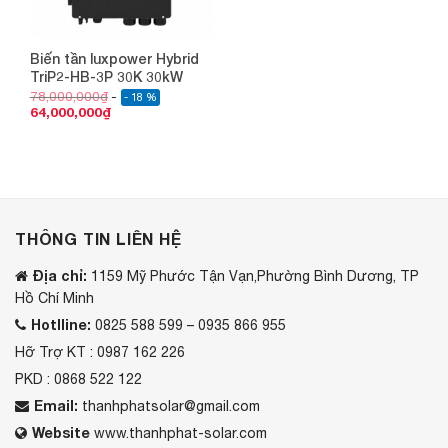
Biến tần luxpower Hybrid
TriP2-HB-3P 30K 30kW
78,000,000
₫
- 18 %
64,000,000
₫
THÔNG TIN LIÊN HỆ
Địa chỉ:
1159 Mỹ Phước Tận Vạn,Phường Bình Dương, TP
Hồ Chí Minh
Hotlline:
0825 588 599 – 0935 866 955
Hỡ Trợ KT : 0987 162 226
PKD : 0868 522 122
Email:
thanhphatsolar@gmail.com
Website
www.thanhphat-solar.com