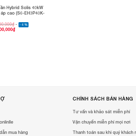
tần Hybrid Solis 40kW
 áp cao (S6-EH3P40K-
00,000
₫
- 4 %
00,000
₫
RỢ
CHÍNH SÁCH BÁN HÀNG
Tư vấn và khảo sát miễn phí
nlinlle
Vận chuyển miễn phí mọi nơi
dẫn mua hàng
Thanh toán sau khi quý khách 