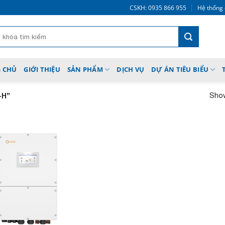
CSKH: 0935 866 955
Hệ thống 
 CHỦ
GIỚI THIỆU
SẢN PHẨM
DỊCH VỤ
DỰ ÁN TIÊU BIỂU
Show
-H”
Add to
wishlist