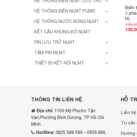
HỆ THỐNG ĐIỆN NLMT LƯU TRỮ
Biến 
HỆ THỐNG ĐIỆN NLMT PUMS
3 pha
H)
HỆ THỐNG NƯỚC NÓNG NLMT
135,5
130,0
KẾT CẤU KHUNG ĐỠ NLMT
PIN LƯU TRỮ NLMT
TẤM PIN MLMT
THIẾT BỊ KẾT NỐI NLMT
THÔNG TIN LIÊN HỆ
HỖ T
Địa chỉ:
1159 Mỹ Phước Tận
Liên hệ
Vạn,Phường Bình Dương, TP Hồ Chí
Tư vấn o
Minh
Hotlline:
0825 588 599 – 0935 866
Hướng 