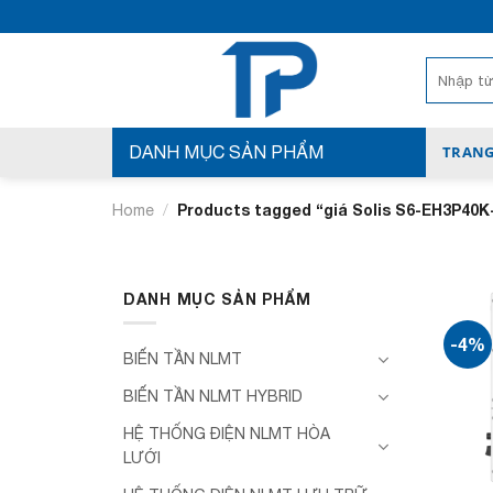
Bỏ
qua
nội
Search
for:
dung
DANH MỤC SẢN PHẨM
TRANG
/
Products tagged “giá Solis S6-EH3P40K
Home
DANH MỤC SẢN PHẨM
-4%
BIẾN TẦN NLMT
BIẾN TẦN NLMT HYBRID
HỆ THỐNG ĐIỆN NLMT HÒA
LƯỚI