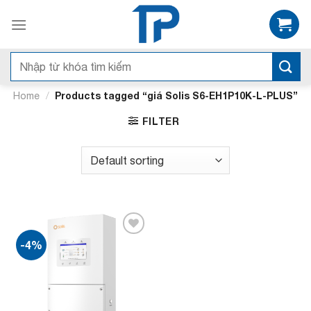
Bỏ
qua
nội
dung
Search
for:
/
Products tagged “giá Solis S6-EH1P10K-L-PLUS”
Home
FILTER
-4%
Add to
wishlist