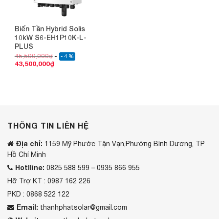
Biến Tần Hybrid Solis
10kW S6-EH1P10K-L-
PLUS
45,500,000
₫
- 4 %
43,500,000
₫
THÔNG TIN LIÊN HỆ
Địa chỉ:
1159 Mỹ Phước Tận Vạn,Phường Bình Dương, TP
Hồ Chí Minh
Hotlline:
0825 588 599 – 0935 866 955
Hỡ Trợ KT : 0987 162 226
PKD : 0868 522 122
Email:
thanhphatsolar@gmail.com