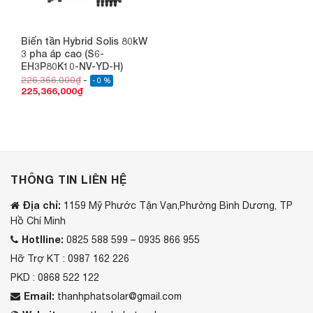
Biến tần Hybrid Solis 80kW
3 pha áp cao (S6-
EH3P80K10-NV-YD-H)
226,366,000
₫
- 0 %
225,366,000
₫
THÔNG TIN LIÊN HỆ
Địa chỉ:
1159 Mỹ Phước Tận Vạn,Phường Bình Dương, TP
Hồ Chí Minh
Hotlline:
0825 588 599 – 0935 866 955
Hỡ Trợ KT : 0987 162 226
PKD : 0868 522 122
Email:
thanhphatsolar@gmail.com