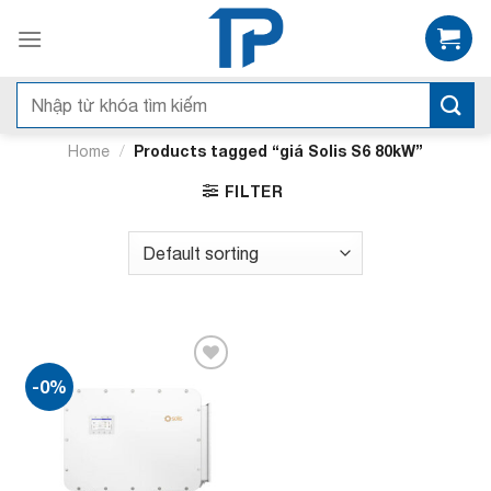
Bỏ
qua
nội
dung
Search
for:
/
Products tagged “giá Solis S6 80kW”
Home
FILTER
-0%
Add to
wishlist