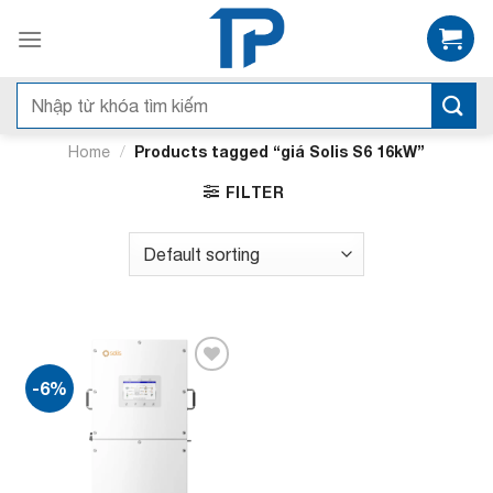
Bỏ
qua
nội
dung
Search
for:
/
Products tagged “giá Solis S6 16kW”
Home
FILTER
-6%
Add to
wishlist