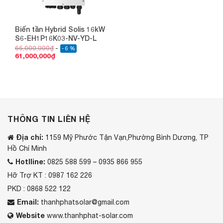
Biến tần Hybrid Solis 16kW
S6-EH1P16K03-NV-YD-L
65,000,000
₫
- 6 %
61,000,000
₫
THÔNG TIN LIÊN HỆ
Địa chỉ:
1159 Mỹ Phước Tận Vạn,Phường Bình Dương, TP
Hồ Chí Minh
Hotlline:
0825 588 599 – 0935 866 955
Hỡ Trợ KT : 0987 162 226
PKD : 0868 522 122
Email:
thanhphatsolar@gmail.com
Website
www.thanhphat-solar.com