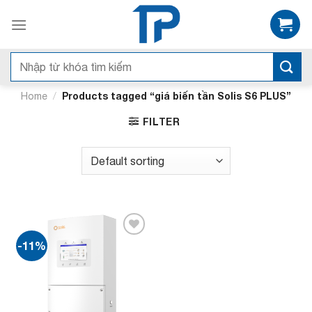
Bỏ
qua
nội
dung
Search
for:
/
Products tagged “giá biến tần Solis S6 PLUS”
Home
FILTER
-11%
Add to
wishlist