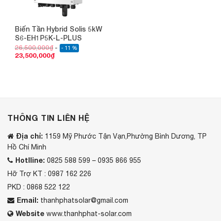
Biến Tần Hybrid Solis 5kW
S6-EH1P5K-L-PLUS
26,500,000
₫
- 11 %
23,500,000
₫
THÔNG TIN LIÊN HỆ
Địa chỉ:
1159 Mỹ Phước Tận Vạn,Phường Bình Dương, TP
Hồ Chí Minh
Hotlline:
0825 588 599 – 0935 866 955
Hỡ Trợ KT : 0987 162 226
PKD : 0868 522 122
Email:
thanhphatsolar@gmail.com
Website
www.thanhphat-solar.com