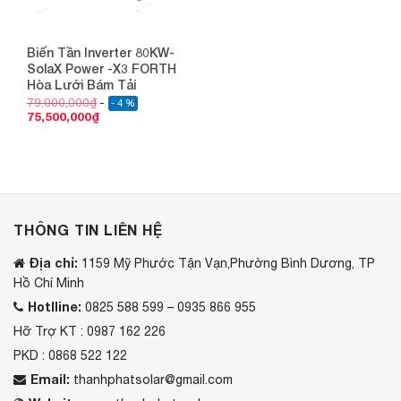
Biến Tần Inverter 80KW-
SolaX Power -X3 FORTH
Hòa Lưới Bám Tải
79,000,000
₫
- 4 %
75,500,000
₫
THÔNG TIN LIÊN HỆ
Địa chỉ:
1159 Mỹ Phước Tận Vạn,Phường Bình Dương, TP
Hồ Chí Minh
Hotlline:
0825 588 599 – 0935 866 955
Hỡ Trợ KT : 0987 162 226
PKD : 0868 522 122
Email:
thanhphatsolar@gmail.com