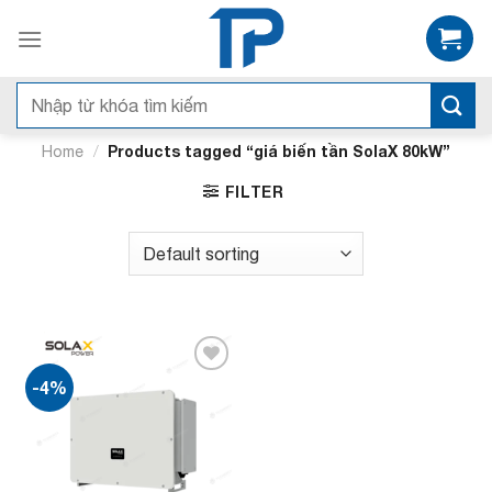
Bỏ
qua
nội
dung
Search
for:
/
Products tagged “giá biến tần SolaX 80kW”
Home
FILTER
-4%
Add to
wishlist