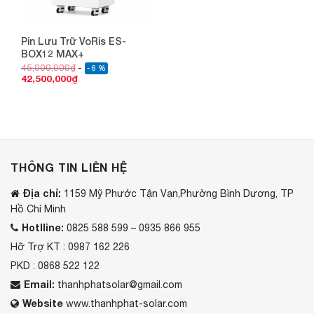
Pin Lưu Trữ VoRis ES-
BOX12 MAX+
45,000,000
₫
- 6 %
42,500,000
₫
THÔNG TIN LIÊN HỆ
Địa chỉ:
1159 Mỹ Phước Tận Vạn,Phường Bình Dương, TP
Hồ Chí Minh
Hotlline:
0825 588 599 – 0935 866 955
Hỡ Trợ KT : 0987 162 226
PKD : 0868 522 122
Email:
thanhphatsolar@gmail.com
Website
www.thanhphat-solar.com