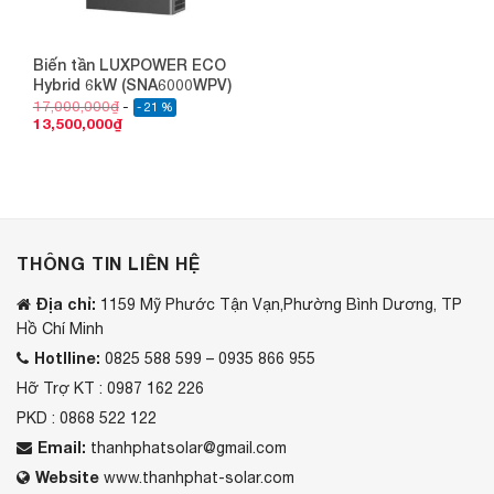
Biến tần LUXPOWER ECO
Hybrid 6kW (SNA6000WPV)
17,000,000
₫
- 21 %
13,500,000
₫
THÔNG TIN LIÊN HỆ
Địa chỉ:
1159 Mỹ Phước Tận Vạn,Phường Bình Dương, TP
Hồ Chí Minh
Hotlline:
0825 588 599 – 0935 866 955
Hỡ Trợ KT : 0987 162 226
PKD : 0868 522 122
Email:
thanhphatsolar@gmail.com
Website
www.thanhphat-solar.com