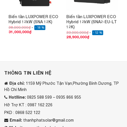
Biến tần LUXPOWER ECO
Biến tần LUXPOWER ECO
Hybrid 12kW (SNA 12K)
Hybrid 12kW (SNA2-EU-LT
12K)
38,000,000
₫
- 18 %
31,000,000
₫
33,000,000
₫
- 12 %
28,900,000
₫
THÔNG TIN LIÊN HỆ
Địa chỉ:
1159 Mỹ Phước Tận Vạn,Phường Bình Dương, TP
Hồ Chí Minh
Hotlline:
0825 588 599 – 0935 866 955
Hỡ Trợ KT : 0987 162 226
PKD : 0868 522 122
Email:
thanhphatsolar@gmail.com