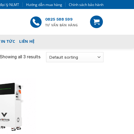
đại lý NLMT
Hướng dẫn mua hàng
Chính sách bảo hành
0825 588 599
TƯ VẤN BÁN HÀNG
TIN TỨC
LIÊN HỆ
Showing all 3 results
Add to
wishlist