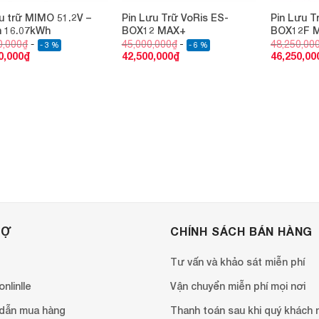
ưu trữ MIMO 51.2V –
Pin Lưu Trữ VoRis ES-
Pin Lưu T
h 16.07kWh
BOX12 MAX+
BOX12F 
0,000
₫
45,000,000
₫
48,250,00
- 3 %
- 6 %
0,000
₫
42,500,000
₫
46,250,00
RỢ
CHÍNH SÁCH BÁN HÀNG
Tư vấn và khảo sát miễn phí
nlinlle
Vận chuyển miễn phí mọi nơi
dẫn mua hàng
Thanh toán sau khi quý khách 