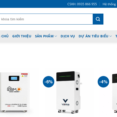
CSKH: 0935 866 955
Hệ thống 
 CHỦ
GIỚI THIỆU
SẢN PHẨM
DỊCH VỤ
DỰ ÁN TIÊU BIỂU
-6%
-4%
Add to
Add to
wishlist
wishlist