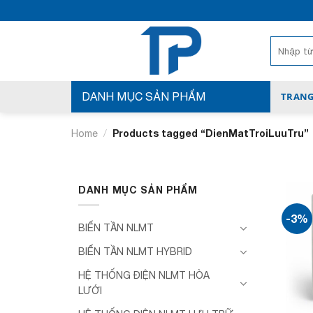
Bỏ
qua
nội
Search
for:
dung
DANH MỤC SẢN PHẨM
TRANG
/
Products tagged “DienMatTroiLuuTru”
Home
DANH MỤC SẢN PHẨM
-3%
BIẾN TẦN NLMT
BIẾN TẦN NLMT HYBRID
HỆ THỐNG ĐIỆN NLMT HÒA
LƯỚI