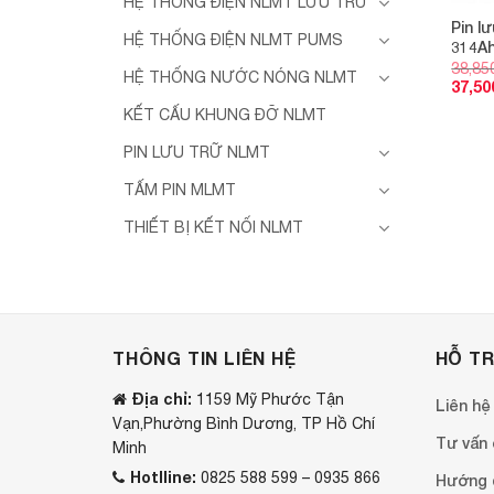
HỆ THỐNG ĐIỆN NLMT LƯU TRỮ
Pin l
HỆ THỐNG ĐIỆN NLMT PUMS
314A
38,85
HỆ THỐNG NƯỚC NÓNG NLMT
37,50
KẾT CẤU KHUNG ĐỠ NLMT
PIN LƯU TRỮ NLMT
TẤM PIN MLMT
THIẾT BỊ KẾT NỐI NLMT
THÔNG TIN LIÊN HỆ
HỖ T
Địa chỉ:
1159 Mỹ Phước Tận
Liên hệ
Vạn,Phường Bình Dương, TP Hồ Chí
Tư vấn o
Minh
Hotlline:
0825 588 599 – 0935 866
Hướng 