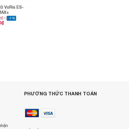
rữ VoRis ES-
MAX+
0
₫
- 4 %
0
₫
PHƯƠNG THỨC THANH TOÁN
nhận