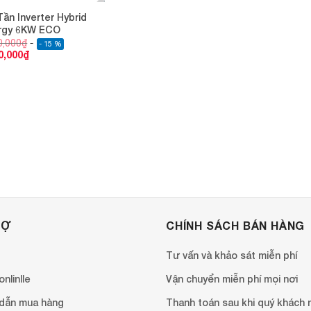
Tần Inverter Hybrid
rgy 6KW ECO
0,000
₫
- 15 %
0,000
₫
RỢ
CHÍNH SÁCH BÁN HÀNG
Tư vấn và khảo sát miễn phí
nlinlle
Vận chuyển miễn phí mọi nơi
dẫn mua hàng
Thanh toán sau khi quý khách 