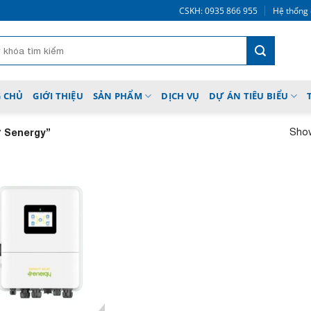
CSKH: 0935 866 955
Hệ thống 
 CHỦ
GIỚI THIỆU
SẢN PHẨM
DỊCH VỤ
DỰ ÁN TIÊU BIỂU
Show
ữ Senergy”
Add to
wishlist