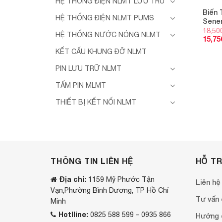
HỆ THỐNG ĐIỆN NLMT LƯU TRỮ
Biến 
HỆ THỐNG ĐIỆN NLMT PUMS
Sene
18,50
HỆ THỐNG NƯỚC NÓNG NLMT
15,75
KẾT CẤU KHUNG ĐỠ NLMT
PIN LƯU TRỮ NLMT
TẤM PIN MLMT
THIẾT BỊ KẾT NỐI NLMT
THÔNG TIN LIÊN HỆ
HỖ T
Địa chỉ:
1159 Mỹ Phước Tận
Liên hệ
Vạn,Phường Bình Dương, TP Hồ Chí
Tư vấn o
Minh
Hotlline:
0825 588 599 – 0935 866
Hướng 