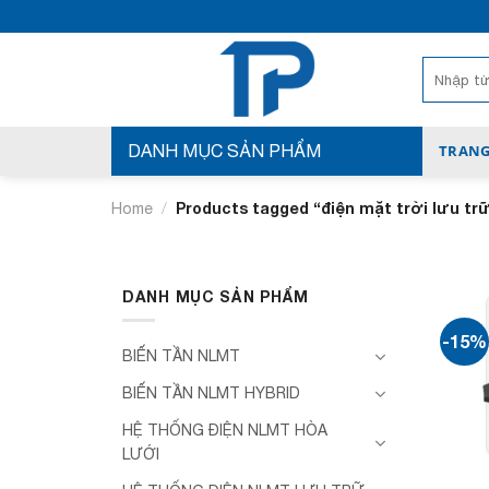
Bỏ
qua
nội
Search
for:
dung
DANH MỤC SẢN PHẨM
TRANG
/
Products tagged “điện mặt trời lưu tr
Home
DANH MỤC SẢN PHẨM
-15%
BIẾN TẦN NLMT
BIẾN TẦN NLMT HYBRID
HỆ THỐNG ĐIỆN NLMT HÒA
LƯỚI