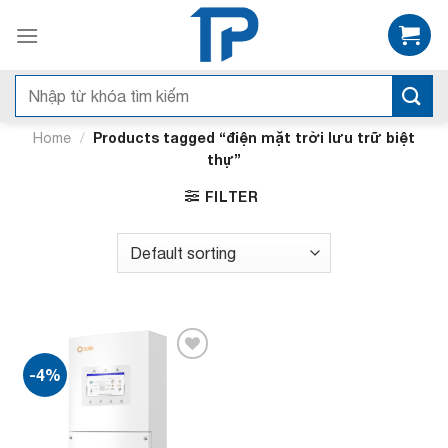
Bỏ
qua
nội
dung
Search
for:
/
Products tagged “điện mặt trời lưu trữ biệt
Home
thự”
FILTER
-4%
Add to
wishlist