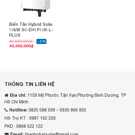
Biến Tần Hybrid Solis
10kW S6-EH1P10K-L-
PLUS
45,500,000
₫
- 4 %
43,500,000
₫
THÔNG TIN LIÊN HỆ
Địa chỉ:
1159 Mỹ Phước Tận Vạn,Phường Bình Dương, TP
Hồ Chí Minh
Hotlline:
0825 588 599 – 0935 866 955
Hỡ Trợ KT : 0987 162 226
PKD : 0868 522 122
Email:
thanhphatsolar@gmail.com