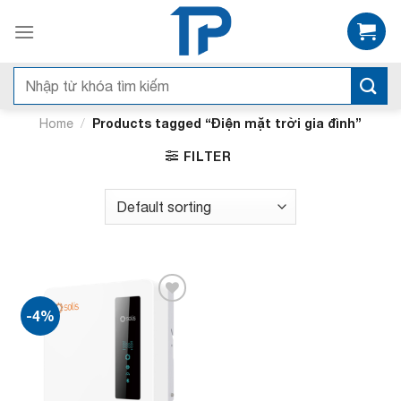
Bỏ
qua
nội
dung
Search
for:
/
Products tagged “Điện mặt trời gia đình”
Home
FILTER
-4%
Add to
wishlist