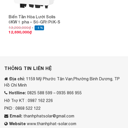
Biến Tần Hòa Lưới Solis
6KW 1 pha – S6-GR1P6K-S
13,200,000
₫
- 4 %
12,690,000
₫
THÔNG TIN LIÊN HỆ
Địa chỉ:
1159 Mỹ Phước Tận Vạn,Phường Bình Dương, TP
Hồ Chí Minh
Hotlline:
0825 588 599 – 0935 866 955
Hỡ Trợ KT : 0987 162 226
PKD : 0868 522 122
Email:
thanhphatsolar@gmail.com
Website
www.thanhphat-solar.com