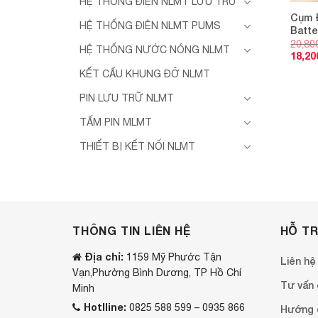
HỆ THỐNG ĐIỆN NLMT LƯU TRỮ
Cụm Đ
HỆ THỐNG ĐIỆN NLMT PUMS
Batte
20,80
HỆ THỐNG NƯỚC NÓNG NLMT
18,20
KẾT CẤU KHUNG ĐỠ NLMT
PIN LƯU TRỮ NLMT
TẤM PIN MLMT
THIẾT BỊ KẾT NỐI NLMT
THÔNG TIN LIÊN HỆ
HỖ T
Địa chỉ:
1159 Mỹ Phước Tận
Liên hệ
Vạn,Phường Bình Dương, TP Hồ Chí
Tư vấn o
Minh
Hotlline:
0825 588 599 – 0935 866
Hướng 