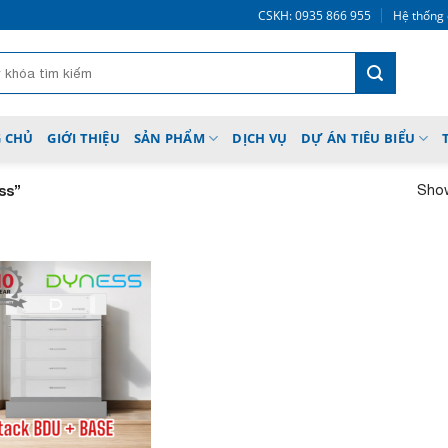
CSKH: 0935 866 955
Hệ thống 
 CHỦ
GIỚI THIỆU
SẢN PHẨM
DỊCH VỤ
DỰ ÁN TIÊU BIỂU
Show
ss”
Add to
wishlist