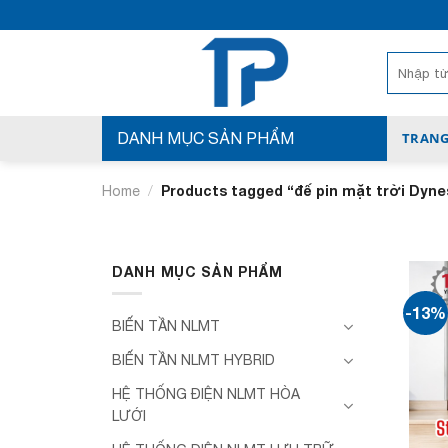
Bỏ
qua
nội
Search
for:
dung
DANH MỤC SẢN PHẨM
TRANG
/
Products tagged “đế pin mặt trời Dyne
Home
DANH MỤC SẢN PHẨM
-13%
BIẾN TẦN NLMT
BIẾN TẦN NLMT HYBRID
HỆ THỐNG ĐIỆN NLMT HÒA
LƯỚI