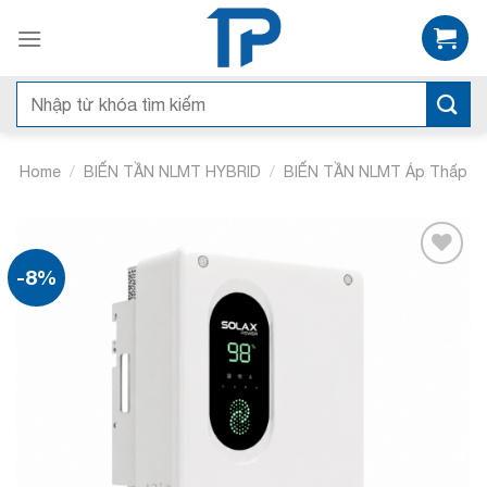
Bỏ
qua
nội
dung
Search
for:
/
/
Home
BIẾN TẦN NLMT HYBRID
BIẾN TẦN NLMT Áp Thấp
-8%
Add to
wishlist