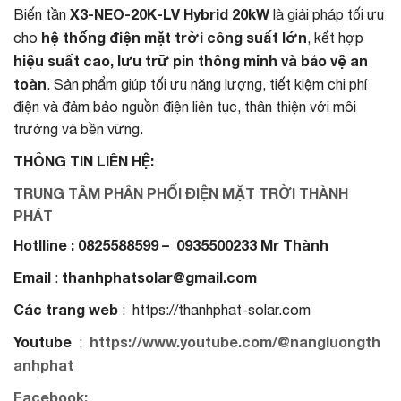
X3-NEO-20K-LV Hybrid 20kW
Biến tần
là giải pháp tối ưu
hệ thống điện mặt trời công suất lớn
cho
, kết hợp
hiệu suất cao, lưu trữ pin thông minh và bảo vệ an
toàn
. Sản phẩm giúp tối ưu năng lượng, tiết kiệm chi phí
điện và đảm bảo nguồn điện liên tục, thân thiện với môi
trường và bền vững.
THÔNG TIN LIÊN HỆ:
TRUNG TÂM PHÂN PHỐI ĐIỆN MẶT TRỜI THÀNH
PHÁT
Hotlline : 0825588599 – 0935500233 Mr Thành
Email
thanhphatsolar@gmail.com
:
Các trang web
: https://thanhphat-solar.com
Youtube
https://www.youtube.com/@nangluongth
:
anhphat
Facebook: