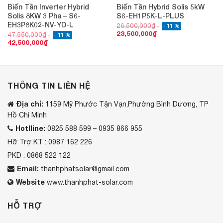
Biến Tần Inverter Hybrid
Biến Tần Hybrid Solis 5kW
Solis 8KW 3 Pha – S6-
S6-EH1P5K-L-PLUS
EH3P8K02-NV-YD-L
26,500,000
₫
- 11 %
23,500,000
₫
47,550,000
₫
- 11 %
42,500,000
₫
THÔNG TIN LIÊN HỆ
Địa chỉ:
1159 Mỹ Phước Tận Vạn,Phường Bình Dương, TP
Hồ Chí Minh
Hotlline:
0825 588 599 – 0935 866 955
Hỡ Trợ KT : 0987 162 226
PKD : 0868 522 122
Email:
thanhphatsolar@gmail.com
Website
www.thanhphat-solar.com
HỖ TRỢ