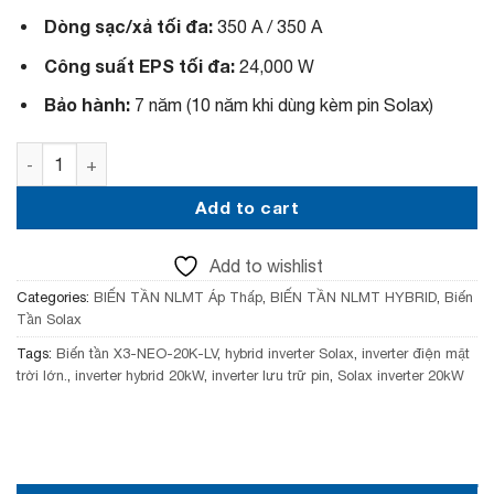
c
e
Dòng sạc/xả tối đa:
350 A / 350 A
e
i
w
s
Công suất EPS tối đa:
24,000 W
a
:
s
7
Bảo hành:
7 năm (10 năm khi dùng kèm pin Solax)
:
6
8
,
3
9
Biến tần Solax X3-NEO-20K-LV Hybrid 20kW quantity
,
9
9
0
Add to cart
9
,
0
0
,
0
Add to wishlist
0
0
0
₫
Categories:
BIẾN TẦN NLMT Áp Thấp
,
BIẾN TẦN NLMT HYBRID
,
Biến
0
.
Tần Solax
₫
.
Tags:
Biến tần X3-NEO-20K-LV
,
hybrid inverter Solax
,
inverter điện mặt
trời lớn.
,
inverter hybrid 20kW
,
inverter lưu trữ pin
,
Solax inverter 20kW