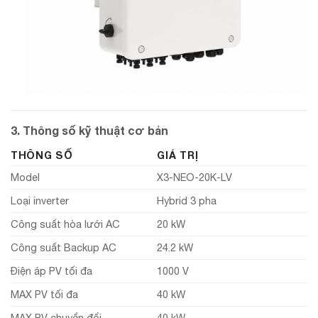
3. Thông số kỹ thuật cơ bản
THÔNG SỐ
GIÁ TRỊ
Model
X3-NEO-20K-LV
Loại inverter
Hybrid 3 pha
Công suất hòa lưới AC
20 kW
Công suất Backup AC
24.2 kW
Điện áp PV tối đa
1000 V
MAX PV tối đa
40 kW
MAX PV chuyển đổi
40 kW