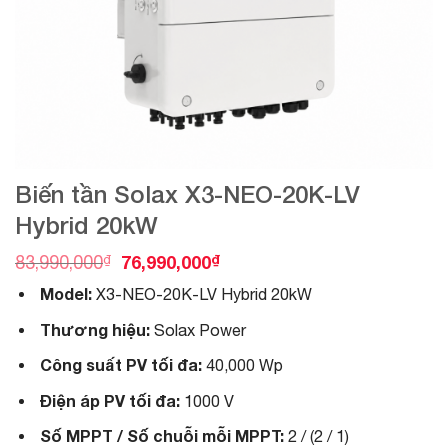
Biến tần Solax X3-NEO-20K-LV
Hybrid 20kW
O
C
₫
76,990,000
₫
83,990,000
r
u
Model:
X3-NEO-20K-LV Hybrid 20kW
i
r
g
r
Thương hiệu:
Solax Power
i
e
n
n
Công suất PV tối đa:
40,000 Wp
a
t
l
p
Điện áp PV tối đa:
1000 V
p
r
r
i
Số MPPT / Số chuỗi mỗi MPPT:
2 / (2 / 1)
i
c