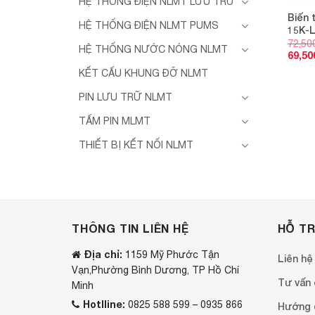
HỆ THỐNG ĐIỆN NLMT LƯU TRỮ
Biến 
HỆ THỐNG ĐIỆN NLMT PUMS
15K-L
72,50
HỆ THỐNG NƯỚC NÓNG NLMT
69,50
KẾT CẤU KHUNG ĐỠ NLMT
PIN LƯU TRỮ NLMT
TẤM PIN MLMT
THIẾT BỊ KẾT NỐI NLMT
THÔNG TIN LIÊN HỆ
HỖ T
Địa chỉ:
1159 Mỹ Phước Tận
Liên hệ
Vạn,Phường Bình Dương, TP Hồ Chí
Tư vấn o
Minh
Hotlline:
0825 588 599 – 0935 866
Hướng 