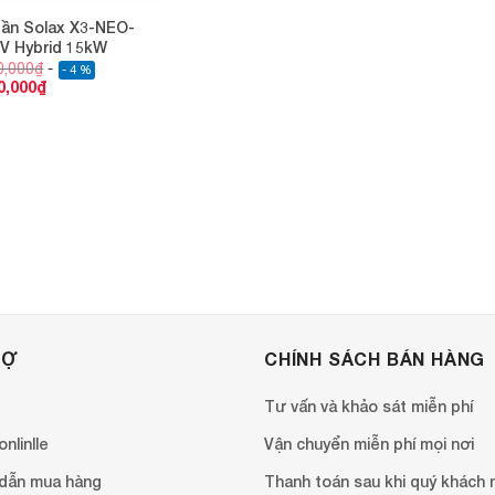
tần Solax X3-NEO-
V Hybrid 15kW
0,000
₫
- 4 %
0,000
₫
RỢ
CHÍNH SÁCH BÁN HÀNG
Tư vấn và khảo sát miễn phí
nlinlle
Vận chuyển miễn phí mọi nơi
dẫn mua hàng
Thanh toán sau khi quý khách 