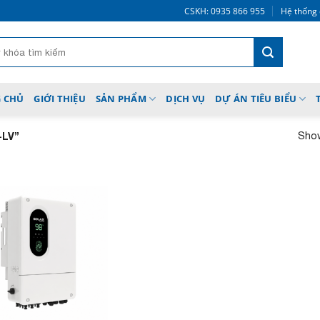
CSKH: 0935 866 955
Hệ thống 
 CHỦ
GIỚI THIỆU
SẢN PHẨM
DỊCH VỤ
DỰ ÁN TIÊU BIỂU
Show
-LV”
Add to
wishlist