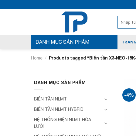
Bỏ
qua
nội
Search
for:
dung
DANH MỤC SẢN PHẨM
TRANG
/
Products tagged “Biến tần X3-NEO-15K
Home
DANH MỤC SẢN PHẨM
-4%
BIẾN TẦN NLMT
BIẾN TẦN NLMT HYBRID
HỆ THỐNG ĐIỆN NLMT HÒA
LƯỚI