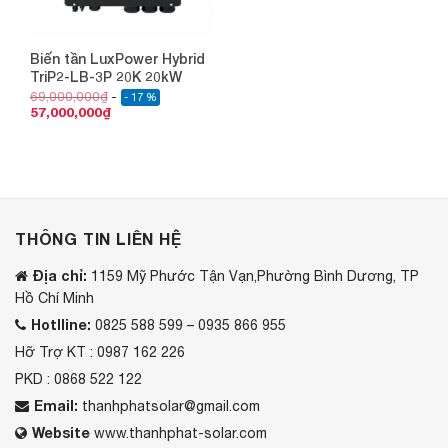
Biến tần LuxPower Hybrid
TriP2-LB-3P 20K 20kW
69,000,000
₫
- 17 %
57,000,000
₫
THÔNG TIN LIÊN HỆ
Địa chỉ:
1159 Mỹ Phước Tận Vạn,Phường Bình Dương, TP
Hồ Chí Minh
Hotlline:
0825 588 599 – 0935 866 955
Hỡ Trợ KT : 0987 162 226
PKD : 0868 522 122
Email:
thanhphatsolar@gmail.com
Website
www.thanhphat-solar.com