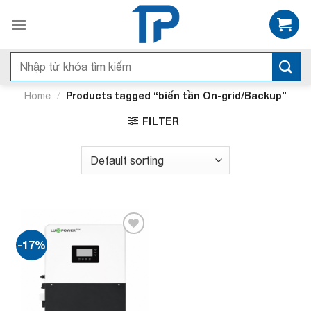
Bỏ
qua
nội
dung
Search
for:
/
Products tagged “biến tần On-grid/Backup”
Home
FILTER
-17%
Add to
wishlist