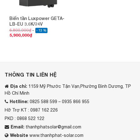
Biến tần Luxpower GETA-
LB-EU 3.6K/24V
6,800,000
₫
- 13 %
5,900,000
₫
THÔNG TIN LIÊN HỆ
Địa chỉ:
1159 Mỹ Phước Tận Vạn,Phường Bình Dương, TP
Hồ Chí Minh
Hotlline:
0825 588 599 – 0935 866 955
Hỡ Trợ KT : 0987 162 226
PKD : 0868 522 122
Email:
thanhphatsolar@gmail.com
Website
www.thanhphat-solar.com