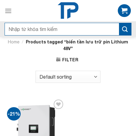
Bỏ
qua
nội
dung
Search
for:
/
Products tagged “biến tần lưu trữ pin Lithium
Home
48V”
FILTER
-21%
Add to
wishlist