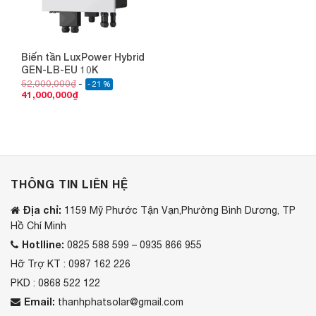
Biến tần LuxPower Hybrid
GEN-LB-EU 10K
52,000,000
₫
- 21 %
41,000,000
₫
THÔNG TIN LIÊN HỆ
Địa chỉ:
1159 Mỹ Phước Tận Vạn,Phường Bình Dương, TP
Hồ Chí Minh
Hotlline:
0825 588 599 – 0935 866 955
Hỡ Trợ KT : 0987 162 226
PKD : 0868 522 122
Email:
thanhphatsolar@gmail.com