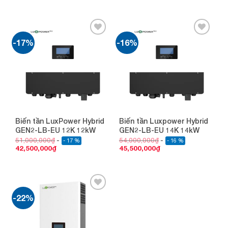
-17%
-16%
Add to
Add to
wishlist
wishlist
Biến tần LuxPower Hybrid
Biến tần Luxpower Hybrid
GEN2-LB-EU 12K 12kW
GEN2-LB-EU 14K 14kW
51,000,000
₫
54,000,000
₫
- 17 %
- 16 %
42,500,000
₫
45,500,000
₫
-22%
Add to
wishlist