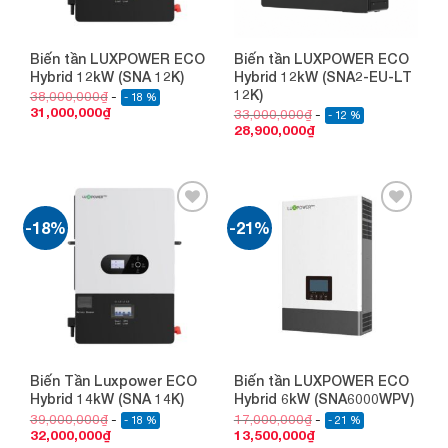
Biến tần LUXPOWER ECO
Biến tần LUXPOWER ECO
Hybrid 12kW (SNA 12K)
Hybrid 12kW (SNA2-EU-LT
12K)
38,000,000
₫
- 18 %
31,000,000
₫
33,000,000
₫
- 12 %
28,900,000
₫
-18%
-21%
Add to
Add to
wishlist
wishlist
Biến Tần Luxpower ECO
Biến tần LUXPOWER ECO
Hybrid 14kW (SNA 14K)
Hybrid 6kW (SNA6000WPV)
39,000,000
₫
17,000,000
₫
- 18 %
- 21 %
32,000,000
₫
13,500,000
₫