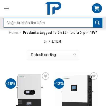
Bỏ
qua
nội
dung
Search
for:
/
Products tagged “biến tần lưu trữ pin 48V”
Home
FILTER
-18%
-12%
Add to
Add to
wishlist
wishlist