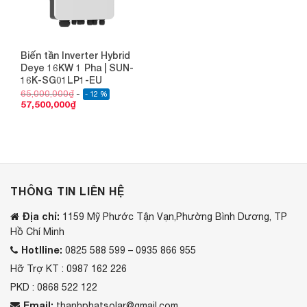
Biến tần Inverter Hybrid
Deye 16KW 1 Pha | SUN-
16K-SG01LP1-EU
65,000,000
₫
- 12 %
57,500,000
₫
THÔNG TIN LIÊN HỆ
Địa chỉ:
1159 Mỹ Phước Tận Vạn,Phường Bình Dương, TP
Hồ Chí Minh
Hotlline:
0825 588 599 – 0935 866 955
Hỡ Trợ KT : 0987 162 226
PKD : 0868 522 122
Email:
thanhphatsolar@gmail.com