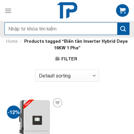
Bỏ
qua
nội
dung
Search
for:
/
Products tagged “Biến tần Inverter Hybrid Deye
Home
16KW 1 Pha”
FILTER
-12%
Add to
wishlist