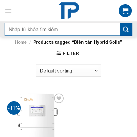
Bỏ
qua
nội
dung
Search
for:
/
Products tagged “Biến tần Hybrid Solis”
Home
FILTER
-11%
Add to
wishlist