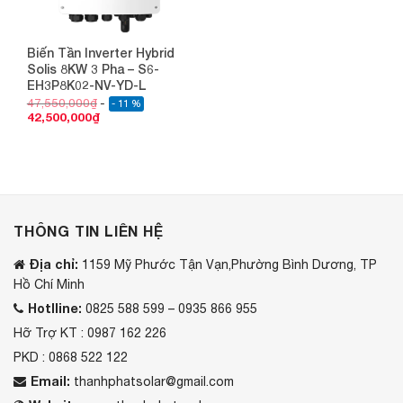
Biến Tần Inverter Hybrid
Solis 8KW 3 Pha – S6-
EH3P8K02-NV-YD-L
47,550,000
₫
- 11 %
42,500,000
₫
THÔNG TIN LIÊN HỆ
Địa chỉ:
1159 Mỹ Phước Tận Vạn,Phường Bình Dương, TP
Hồ Chí Minh
Hotlline:
0825 588 599 – 0935 866 955
Hỡ Trợ KT : 0987 162 226
PKD : 0868 522 122
Email:
thanhphatsolar@gmail.com