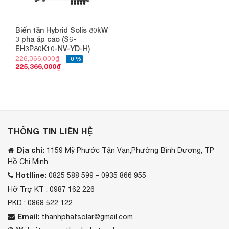
Biến tần Hybrid Solis 80kW
3 pha áp cao (S6-
EH3P80K10-NV-YD-H)
226,366,000
₫
- 0 %
225,366,000
₫
THÔNG TIN LIÊN HỆ
Địa chỉ:
1159 Mỹ Phước Tận Vạn,Phường Bình Dương, TP
Hồ Chí Minh
Hotlline:
0825 588 599 – 0935 866 955
Hỡ Trợ KT : 0987 162 226
PKD : 0868 522 122
Email:
thanhphatsolar@gmail.com