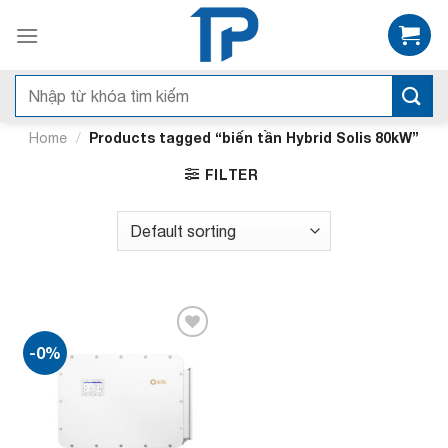
Bỏ
qua
nội
dung
Search
for:
/
Products tagged “biến tần Hybrid Solis 80kW”
Home
FILTER
-0%
Add to
wishlist