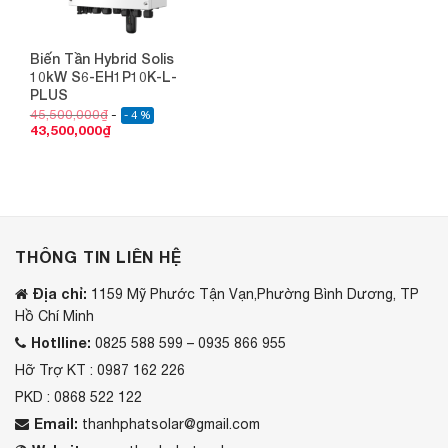
Biến Tần Hybrid Solis
10kW S6-EH1P10K-L-
PLUS
45,500,000
₫
- 4 %
43,500,000
₫
THÔNG TIN LIÊN HỆ
Địa chỉ:
1159 Mỹ Phước Tận Vạn,Phường Bình Dương, TP
Hồ Chí Minh
Hotlline:
0825 588 599 – 0935 866 955
Hỡ Trợ KT : 0987 162 226
PKD : 0868 522 122
Email:
thanhphatsolar@gmail.com