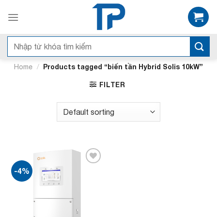
Bỏ
qua
nội
dung
Search
for:
/
Products tagged “biến tần Hybrid Solis 10kW”
Home
FILTER
-4%
Add to
wishlist