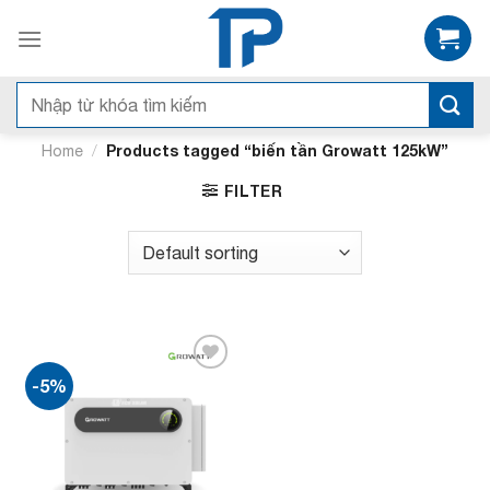
Bỏ
qua
nội
dung
Search
for:
/
Products tagged “biến tần Growatt 125kW”
Home
FILTER
-5%
Add to
wishlist