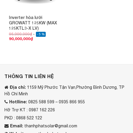
Inverter hòa lưới
GROWATT 125KW (MAX
125KTL3-X LV)
95,000,000
₫
- 5 %
90,000,000
₫
THÔNG TIN LIÊN HỆ
Địa chỉ:
1159 Mỹ Phước Tận Vạn,Phường Bình Dương, TP
Hồ Chí Minh
Hotlline:
0825 588 599 – 0935 866 955
Hỡ Trợ KT : 0987 162 226
PKD : 0868 522 122
Email:
thanhphatsolar@gmail.com