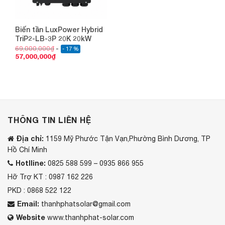
Biến tần LuxPower Hybrid
TriP2-LB-3P 20K 20kW
69,000,000
₫
- 17 %
57,000,000
₫
THÔNG TIN LIÊN HỆ
Địa chỉ:
1159 Mỹ Phước Tận Vạn,Phường Bình Dương, TP
Hồ Chí Minh
Hotlline:
0825 588 599 – 0935 866 955
Hỡ Trợ KT : 0987 162 226
PKD : 0868 522 122
Email:
thanhphatsolar@gmail.com
Website
www.thanhphat-solar.com