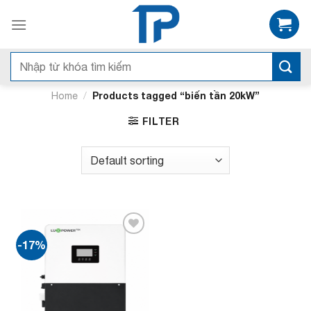
Bỏ
qua
nội
dung
Search
for:
/
Products tagged “biến tần 20kW”
Home
FILTER
-17%
Add to
wishlist