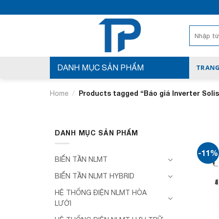
Bỏ
qua
nội
Search
for:
dung
DANH MỤC SẢN PHẨM
TRANG
/
Products tagged “Báo giá Inverter Solis
Home
DANH MỤC SẢN PHẨM
-11%
BIẾN TẦN NLMT
BIẾN TẦN NLMT HYBRID
HỆ THỐNG ĐIỆN NLMT HÒA
LƯỚI