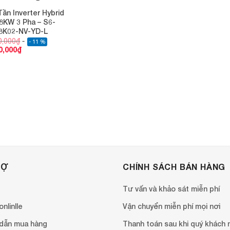
Tần Inverter Hybrid
 8KW 3 Pha – S6-
8K02-NV-YD-L
0,000
₫
- 11 %
0,000
₫
RỢ
CHÍNH SÁCH BÁN HÀNG
Tư vấn và khảo sát miễn phí
nlinlle
Vận chuyển miễn phí mọi nơi
dẫn mua hàng
Thanh toán sau khi quý khách 