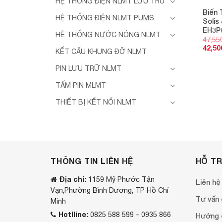
HỆ THỐNG ĐIỆN NLMT LƯU TRỮ
Biến 
HỆ THỐNG ĐIỆN NLMT PUMS
Solis
EH3P
HỆ THỐNG NƯỚC NÓNG NLMT
47,55
42,50
KẾT CẤU KHUNG ĐỠ NLMT
PIN LƯU TRỮ NLMT
TẤM PIN MLMT
THIẾT BỊ KẾT NỐI NLMT
THÔNG TIN LIÊN HỆ
HỖ T
Địa chỉ:
1159 Mỹ Phước Tận
Liên hệ
Vạn,Phường Bình Dương, TP Hồ Chí
Tư vấn o
Minh
Hotlline:
0825 588 599 – 0935 866
Hướng 