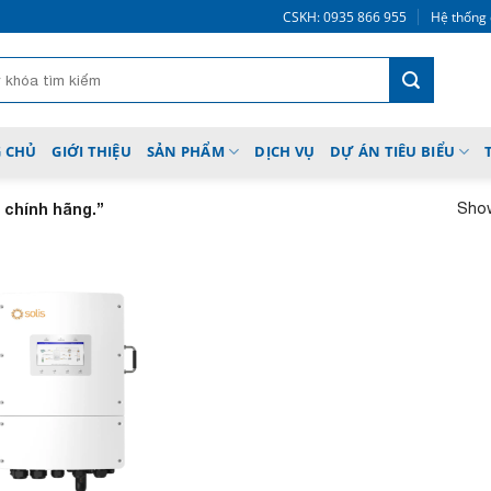
CSKH: 0935 866 955
Hệ thống 
 CHỦ
GIỚI THIỆU
SẢN PHẨM
DỊCH VỤ
DỰ ÁN TIÊU BIỂU
Show
 chính hãng.”
Add to
wishlist