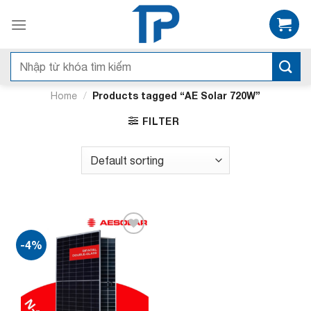
Bỏ
qua
nội
dung
Search
for:
/
Products tagged “AE Solar 720W”
Home
FILTER
-4%
Add to
wishlist