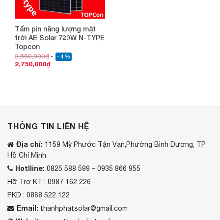
Tấm pin năng lượng mặt
trời AE Solar 720W N-TYPE
Topcon
2,850,000
₫
- 4 %
2,750,000
₫
THÔNG TIN LIÊN HỆ
Địa chỉ:
1159 Mỹ Phước Tận Vạn,Phường Bình Dương, TP
Hồ Chí Minh
Hotlline:
0825 588 599 – 0935 866 955
Hỡ Trợ KT : 0987 162 226
PKD : 0868 522 122
Email:
thanhphatsolar@gmail.com